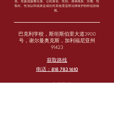
色、民族或族裔出身、公民身份、性别、身体残疾、宗教、性
取向、性别认同或表达或任何其他受适用法律保护的特征的歧
视。
巴克利学校，斯坦斯伯里大道3900
号，谢尔曼奥克斯，加利福尼亚州
91423
获取路线
电话：818 783 1610
筛选日历
@巴克利学校
© 2024 巴克利学校。保留所有权利。